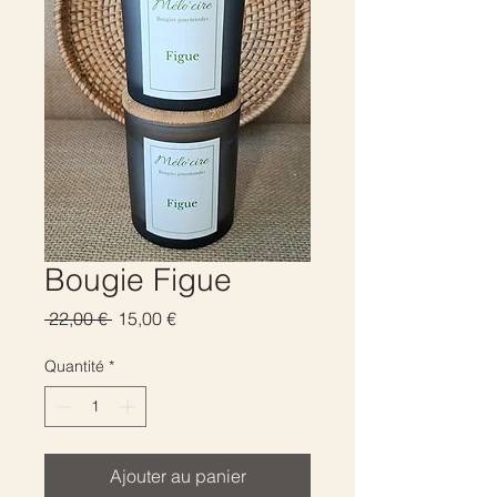
Bougie Figue
Prix
Prix
 22,00 € 
15,00 €
original
promotionnel
Quantité
*
Ajouter au panier