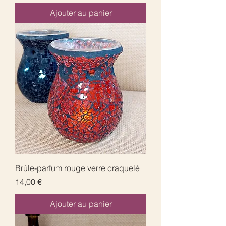
Ajouter au panier
Brûle-parfum rouge verre craquelé
Prix
14,00 €
Ajouter au panier