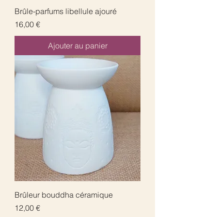
Brûle-parfums libellule ajouré
Prix
16,00 €
Ajouter au panier
Brûleur bouddha céramique
Prix
12,00 €