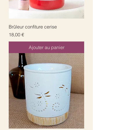
Brûleur confiture cerise
Prix
18,00 €
Ajouter au panier